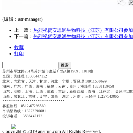
(编辑：asr-manager)
上一篇：
热烈祝贺安思润生物科技（江苏）有限公司参加"第 
下一篇：
热烈祝贺安思润生物科技（江苏）有限公司参加"第
收藏
打印
搜索
苏州市平泷路
251号苏州城市生活广场A幢1909、1910室
全国：吴经理 13586447152
北京，内蒙古，天津，甘肃，河北，宁夏：贾经理 18911530699
湖南，广东，广西，海南，福建，云南，贵州：潘经理 13338139058
山东，安徽，上海，江西，成都，重庆，新疆西藏，青海，江苏北： 吴经理138167
山西，黑龙江，吉林，辽宁，陕西，湖北，河南： 王经理 15257143065
********************************
客服热线：
0512-67296589
市场部热线：
13222290681
投诉电话：
13586447152
Copyright © 2019 ansirun.com All Rights Reserved.