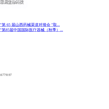
65 届山西药械渠道对接会 "取...
85届中国国际医疗器械（秋季）...
79197